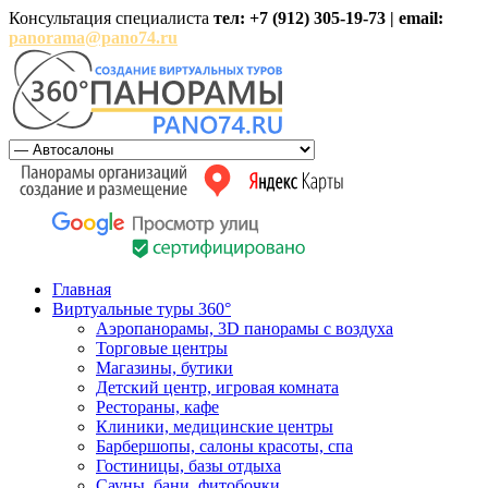
Консультация специалиста
тел: +7 (912) 305-19-73 | email:
panorama@pano74.ru
Главная
Виртуальные туры 360°
Аэропанорамы, 3D панорамы с воздуха
Торговые центры
Магазины, бутики
Детский центр, игровая комната
Рестораны, кафе
Клиники, медицинские центры
Барбершопы, салоны красоты, спа
Гостиницы, базы отдыха
Сауны, бани, фитобочки