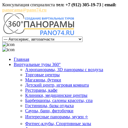
Консультация специалиста
тел: +7 (912) 305-19-73 | email:
panorama@pano74.ru
Главная
Виртуальные туры 360°
Аэропанорамы, 3D панорамы с воздуха
Торговые центры
Магазины, бутики
Детский центр, игровая комната
Рестораны, кафе
Клиники, медицинские центры
Барбершопы, салоны красоты, спа
Гостиницы, базы отдыха
Сауны, бани, фитобочки
Интересные панорамы, музеи ⭐
Фитнес-клубы, Спортивные залы