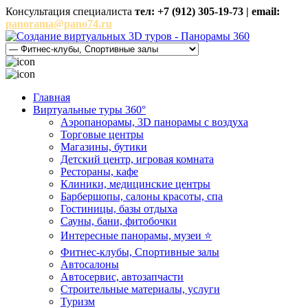
Консультация специалиста
тел: +7 (912) 305-19-73 | email:
panorama@pano74.ru
Главная
Виртуальные туры 360°
Аэропанорамы, 3D панорамы с воздуха
Торговые центры
Магазины, бутики
Детский центр, игровая комната
Рестораны, кафе
Клиники, медицинские центры
Барбершопы, салоны красоты, спа
Гостиницы, базы отдыха
Сауны, бани, фитобочки
Интересные панорамы, музеи ⭐
Фитнес-клубы, Спортивные залы
Автосалоны
Автосервис, автозапчасти
Строительные материалы, услуги
Туризм