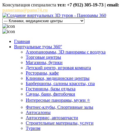
Консультация специалиста
тел: +7 (912) 305-19-73 | email:
panorama@pano74.ru
Главная
Виртуальные туры 360°
Аэропанорамы, 3D панорамы с воздуха
Торговые центры
Магазины, бутики
Детский центр, игровая комната
Рестораны, кафе
Клиники, медицинские центры
Барбершопы, салоны красоты, спа
Гостиницы, базы отдыха
Сауны, бани, фитобочки
Интересные панорамы, музеи ⭐
Фитнес-клубы, Спортивные залы
Автосалоны
Автосервис, автозапчасти
Строительные материалы, услуги
Туризм