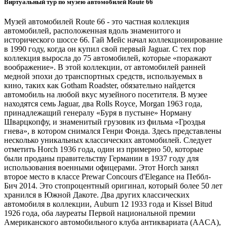
Виртуальный тур по музею автомобилей Route 66
Музей автомобилей Route 66 - это частная коллекция
автомобилей, расположенная вдоль знаменитого и
исторического шоссе 66. Гай Мейс начал коллекционирование
в 1990 году, когда он купил свой первый Jaguar. С тех пор
коллекция выросла до 75 автомобилей, которые «поражают
воображение». В этой коллекции, от автомобилей ранней
медной эпохи до транспортных средств, используемых в
кино, таких как Gotham Roadster, обязательно найдется
автомобиль на любой вкус музейного посетителя. В музее
находятся семь Jaguar, два Rolls Royce, Morgan 1963 года,
принадлежащий генералу «Буря в пустыне» Норману
Шварцкопфу, и знаменитый грузовик из фильма «Гроздья
гнева», в котором снимался Генри Фонда. Здесь представлены
несколько уникальных классических автомобилей. Следует
отметить Horch 1936 года, один из примерно 50, которые
были проданы правительству Германии в 1937 году для
использования военными офицерами. Этот Horch занял
второе место в классе Prewar Concours d'Elegance на Пеббл-
Бич 2014. Это стопроцентный оригинал, который более 50 лет
хранился в Южной Дакоте. Два других классических
автомобиля в коллекции, Auburn 12 1933 года и Kissel Bitud
1926 года, оба лауреаты Первой национальной премии
Американского автомобильного клуба антиквариата (AACA),