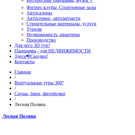
Интересные панорамы, музеи ⭐
Фитнес-клубы, Спортивные залы
Автосалоны
Автосервис, автозапчасти
Строительные материалы, услуги
Туризм
Недвижимость, квартиры
Производство
Для чего 3D тур?
Панорамы - для НЕДВИЖИМОСТИ
Здесь📢Скидки!
Контакты
Главная
/
Виртуальные туры 360°
/
Сауны, бани, фитобочки
/
Лесная Поляна
Лесная Поляна