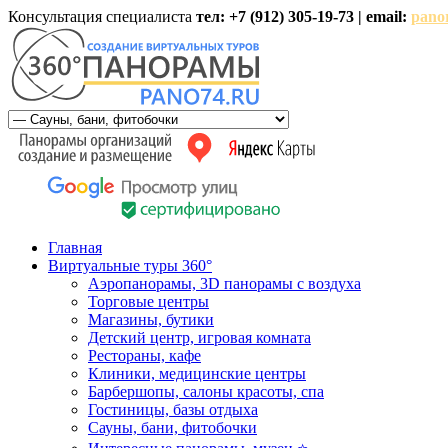
Консультация специалиста
тел: +7 (912) 305-19-73 | email:
pano
Главная
Виртуальные туры 360°
Аэропанорамы, 3D панорамы с воздуха
Торговые центры
Магазины, бутики
Детский центр, игровая комната
Рестораны, кафе
Клиники, медицинские центры
Барбершопы, салоны красоты, спа
Гостиницы, базы отдыха
Сауны, бани, фитобочки